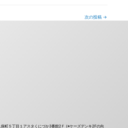
次の投稿
→
区久保町５丁目１アスタくにづか3番館2Ｆ (※ケーズデンキ2Fの向