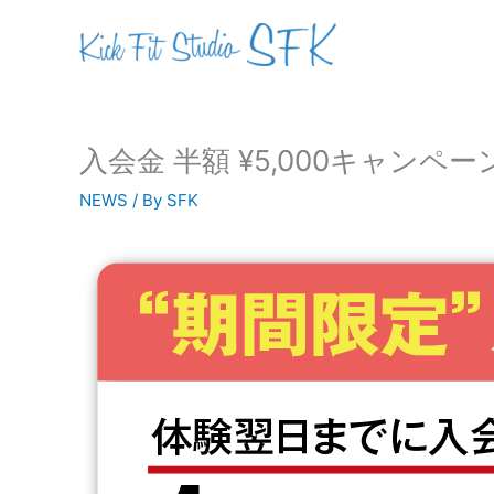
内
容
を
ス
キ
ッ
入会金 半額 ¥5,000キャンペー
プ
NEWS
/ By
SFK