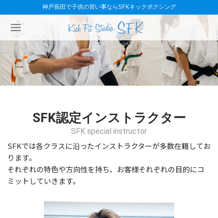
内
神戸長田で子供の習い事ならSFKキックボクシング
容
を
ス
キ
INSTRUCTOR
ッ
プ
SFK認定インストラクター
SFK special instructor
SFKでは各クラスに沿ったインストラクターが多数在籍してお
ります。
それぞれの特色や方向性を持ち、お客様それぞれの目的にコ
ミットしていきます。